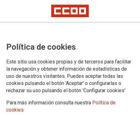
Comisión de valoración del
Política de cookies
concurso del Cuerpo Superior de
Técnicos de IIPP
Este sitio usa cookies propias y de terceros para facilitar
la navegación y obtener información de estadísticas de
uso de nuestros visitantes. Puedes aceptar todas las
En el día de hoy ha tenido lugar la primera reunión de la
cookies pulsando el botón 'Aceptar' o configurarlas o
Comisión de valoración del concurso del Cuerpo Superior de
rechazar su uso pulsando el botón 'Configurar cookies'
Técnicos de Instituciones Penitenciarias. En el orden del día
se han tratado los siguientes asuntos:
Para más información consulta nuestra
Política de
cookies
20/05/2026.