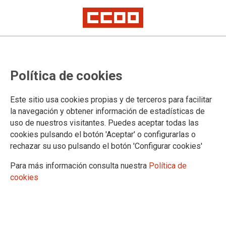
FSC-CCOO traslada al Grupo
Política de cookies
Parlamentario Popular la
necesidad de reconocer al
Este sitio usa cookies propias y de terceros para facilitar
personal penitenciario como
la navegación y obtener información de estadísticas de
uso de nuestros visitantes. Puedes aceptar todas las
colectivo de riesgo
cookies pulsando el botón 'Aceptar' o configurarlas o
rechazar su uso pulsando el botón 'Configurar cookies'
Los riesgos laborales existentes en prisiones, como las
Para más información consulta nuestra
Política de
agresiones, los riesgos psicosociales, la turnicidad y la
cookies
nocturnidad, la violencia sexual y los riesgos biológicos, entre
otros, tienen consecuencias nocivas constatadas.
21/05/2026.