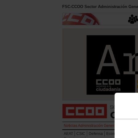
FSC-CCOO Sector Administración Gener
Noticias Administración General del Estado
AEAT
CSIC
Defensa
Economía y Hacie