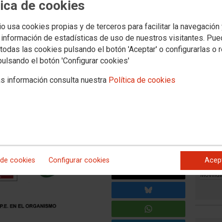
tica de cookies
io usa cookies propias y de terceros para facilitar la navegación
 información de estadísticas de uso de nuestros visitantes. Pu
pción de E.P.E. en el
todas las cookies pulsando el botón 'Aceptar' o configurarlas o 
pulsando el botón 'Configurar cookies'
s información consulta nuestra
Política de cookies
ad Pública Empresarial y mantendrá su forma jurídica actual
n la decisión del Ministerio de Cultura de retirar de la
tizando que el nuevo estatuto del organismo se desarrollará
mo Autónomo.
Movilid
 de cookies
Configurar cookies
Acep
Movilida
Movilida