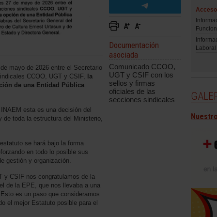
Acceso 
Informa
Funcion
Informa
Documentación
Laboral
asociada
Comunicado CCOO,
 de mayo de 2026 entre el Secretario
UGT y CSIF con los
sindicales CCOO, UGT y CSIF,
la
sellos y firmas
pción de una Entidad Pública
oficiales de las
GALER
secciones sindicales
l INAEM esta es una decisión del
Nuestro
 de toda la estructura del Ministerio,
 estatuto se hará bajo la forma
forzando en todo lo posible sus
 gestión y organización.
T y CSIF nos congratulamos de la
l de la EPE, que nos llevaba a una
a. Esto es un paso que consideramos
o el mejor Estatuto posible para el