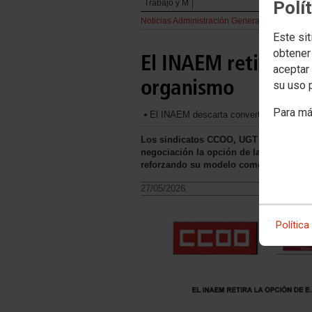
Polí
Trabajo y M
Noticias Administración General del Estado
Este sit
obtener
El INAEM retira la o
aceptar 
organismo
su uso 
Para má
El INAEM descarta convertirse en Entid
Los sindicatos CCOO, UGT y CSIF celebra
negociación la opción de la EPE, garan
reforzando su modelo como Organis
27/05/2026.
Política