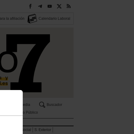
ra la afiliación
Calendario Laboral
Multimedia
Buscador
Empleo Público
Seguridad Social
S. Exterior