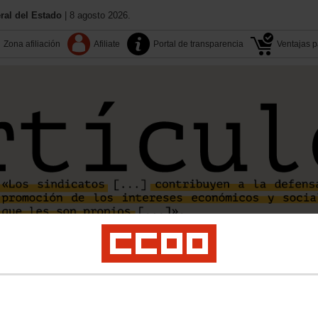
al del Estado
| 8 agosto 2026.
Zona afiliación
Afiliate
Portal de transparencia
Ventajas pa
Aquí estamos
Contactos
Congreso SAE
Calendario
nda
Fomento
Interior
MECD
MITECO-MAPA
Presidencia y AAPP
Prisiones