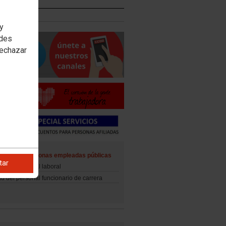
 y
edes
rechazar
ad de las personas empleadas públicas
tar
d del personal laboral
d del personal funcionario de carrera