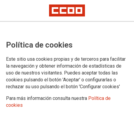
Reunión de la Comisión Paritaria
Política de cookies
IV Convenio Único: La
Administración no ofrece ninguna
Este sitio usa cookies propias y de terceros para facilitar
garantía de que se vaya a aplicar
la navegación y obtener información de estadísticas de
uso de nuestros visitantes. Puedes aceptar todas las
la jubilación parcial
cookies pulsando el botón 'Aceptar' o configurarlas o
rechazar su uso pulsando el botón 'Configurar cookies'
Nota informativa sobre la reunión de la Comisión Paritaria del
Para más información consulta nuestra
Política de
IV Convenio Único celebrada ayer, día 27 de octubre. En
cookies
dicha reunión se pusieron de manifiesto una vez más los
incumplimientos del IV CUAGE que CCOO llevamos meses
denunciando.
28/10/2020.