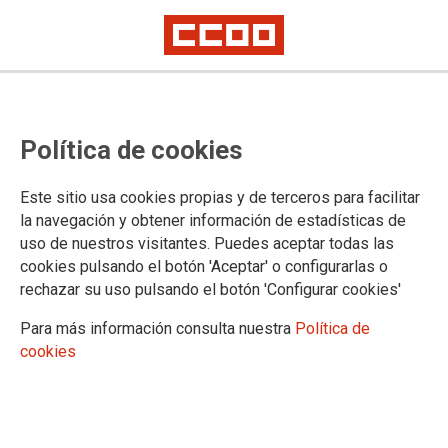
Grupo de Trabajo de Igualdad de
Política de cookies
la Mesa Delegada de Seguridad
Social: les da igual
Este sitio usa cookies propias y de terceros para facilitar
la navegación y obtener información de estadísticas de
uso de nuestros visitantes. Puedes aceptar todas las
06/11/2020.
cookies pulsando el botón 'Aceptar' o configurarlas o
rechazar su uso pulsando el botón 'Configurar cookies'
TEMAS
IGUALDAD
Para más información consulta nuestra
Política de
cookies
Con fecha 5 de noviembre de 2020, tras varios años de espera,
por fin ha tenido lugar la reunión del Grupo de Trabajo de Igualdad
de la Mesa Delegada de Seguridad Social, tan largamente
reclamada por CCOO, UGT y CSIF.