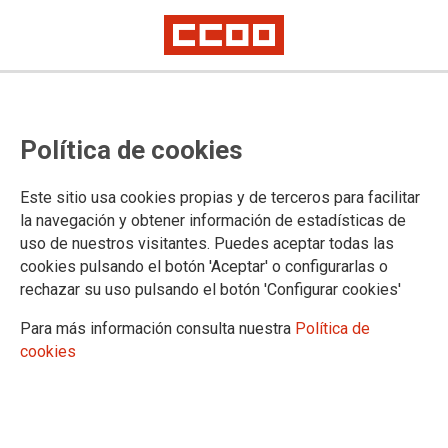
Procesos selectivos de personal
Política de cookies
estatutario fijo de Titulado
Especialista en Ciencias de la
Este sitio usa cookies propias y de terceros para facilitar
Salud, Titulado Sanitario, y
la navegación y obtener información de estadísticas de
uso de nuestros visitantes. Puedes aceptar todas las
Técnico Titulado Superior
cookies pulsando el botón 'Aceptar' o configurarlas o
Sanitario, en la Red Hospitalaria
rechazar su uso pulsando el botón 'Configurar cookies'
de la Defensa
Para más información consulta nuestra
Política de
cookies
09/11/2021.
TEMAS