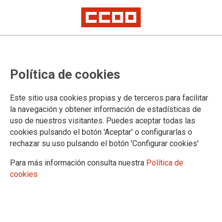
Segunda concentración frente al
edificio del Ministerio de Cultura y
Política de cookies
Deporte: ¡Amianto fuera ya!
Este sitio usa cookies propias y de terceros para facilitar
la navegación y obtener información de estadísticas de
10-11-2022
uso de nuestros visitantes. Puedes aceptar todas las
TEMAS
cookies pulsando el botón 'Aceptar' o configurarlas o
MOVILIZACIONES
rechazar su uso pulsando el botón 'Configurar cookies'
CCOO volvemos a convocar esta segunda concentración para insistir en
Para más información consulta nuestra
Política de
un plan efectivo y acelerado de erradicación del Amianto en el edificio del
cookies
Ministerio de Cultura y Deporte situado en la Plaza del Rey. No vamos a
dejar de presionar a la administración hasta que cambie su política de
intervención en un asunto tan importante para la salud de los trabajadores
y trabajadoras.