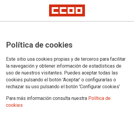
TEMA: FORMACIÓN
Política de cookies
23.02.2024
Autor:
Sección Estatal CCOO
Este sitio usa cookies propias y de terceros para facilitar
REUNIÓN GRUPO TÉCNICO DE FORMACIÓN PARA DELEGACIONES
la navegación y obtener información de estadísticas de
Y SUBDELEGACIONES DEL GOBIERNO. 22-02-2024
uso de nuestros visitantes. Puedes aceptar todas las
cookies pulsando el botón 'Aceptar' o configurarlas o
Se pone en marcha por el Ministerio de Política
rechazar su uso pulsando el botón 'Configurar cookies'
Territorial y Memoria Democrática la formación
para las Delegaciones y Subdelegaciones del del
Gobierno.
Para más información consulta nuestra
Política de
cookies
Hoy, 22 de febrero, se ha celebrado con la
Subdirección General de Recursos Humanos de la
Administración General del Estado en el Territorio
reunión sobre el plan de formación 2024 para la
Administración Periférica del Estado.