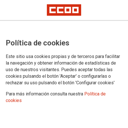
M.º Agricultura y Pesca, Alimentación y Medio Ambiente
El MAPAMA se ve obligado a
Política de cookies
retirar el borrador de orden
ministerial de los AMAs
Este sitio usa cookies propias y de terceros para facilitar
la navegación y obtener información de estadísticas de
uso de nuestros visitantes. Puedes aceptar todas las
Reunido el grupo de trabajo de la Mesa Delegada, se aborda
cookies pulsando el botón 'Aceptar' o configurarlas o
la retirada del borrador de orden ministerial de Agentes
rechazar su uso pulsando el botón 'Configurar cookies'
Medioambientales y se nos informa de una Oferta de Empleo
Para más información consulta nuestra
Política de
Público en 2017 para el departamento que creemos
cookies
totalmente insuficiente.
06/06/2017.
TEMAS
MGNAGE