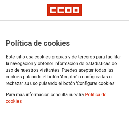
Reunión del Grupo de Trabajo de
Política de cookies
la OEP de Personal laboral
correspondiente al 2017
Este sitio usa cookies propias y de terceros para facilitar
la navegación y obtener información de estadísticas de
uso de nuestros visitantes. Puedes aceptar todas las
20/12/2018.
cookies pulsando el botón 'Aceptar' o configurarlas o
rechazar su uso pulsando el botón 'Configurar cookies'
TEMAS
CONVENIO ÚNICO
Para más información consulta nuestra
Política de
cookies