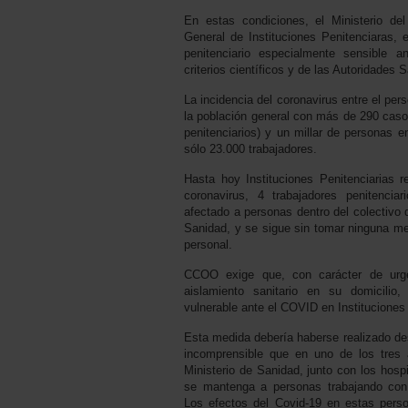
En estas condiciones, el Ministerio del 
General de Instituciones Penitenciaras, e
penitenciario especialmente sensible a
criterios científicos y de las Autoridades S
La incidencia del coronavirus entre el pers
la población general con más de 290 caso
penitenciarios) y un millar de personas en
sólo 23.000 trabajadores.
Hasta hoy Instituciones Penitenciarias r
coronavirus, 4 trabajadores penitencia
afectado a personas dentro del colectivo 
Sanidad, y se sigue sin tomar ninguna me
personal.
CCOO exige que, con carácter de urge
aislamiento sanitario en su domicilio,
vulnerable ante el COVID en Instituciones 
Esta medida debería haberse realizado des
incomprensible que en uno de los tres
Ministerio de Sanidad, junto con los hosp
se mantenga a personas trabajando con 
Los efectos del Covid-19 en estas pers