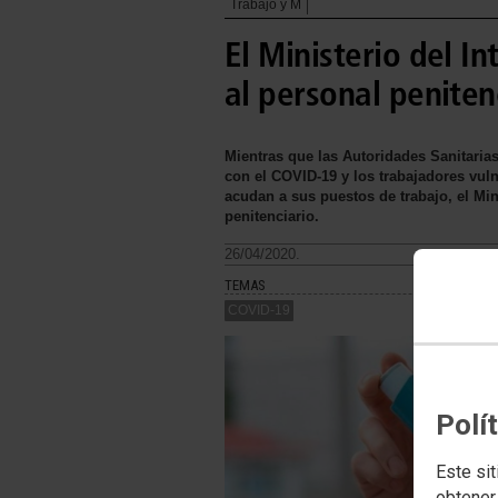
Trabajo y M
El Ministerio del I
al personal peniten
Mientras que las Autoridades Sanitari
con el COVID-19 y los trabajadores vul
acudan a sus puestos de trabajo, el Mini
penitenciario.
26/04/2020.
TEMAS
COVID-19
Polí
Este sit
obtener