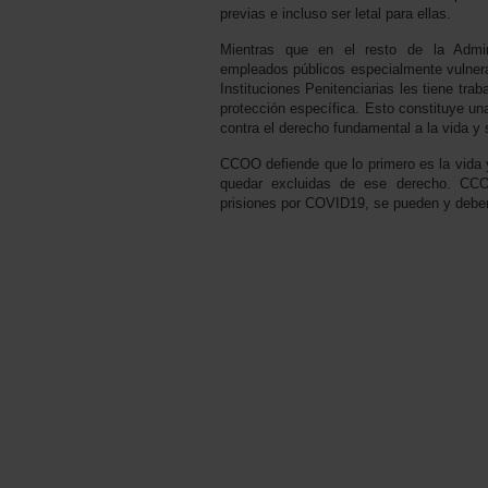
previas e incluso ser letal para ellas.
Mientras que en el resto de la Admin
empleados públicos especialmente vulnera
Instituciones Penitenciarias les tiene tra
protección específica. Esto constituye una
contra el derecho fundamental a la vida y s
CCOO defiende que lo primero es la vida y
quedar excluidas de ese derecho. CC
prisiones por COVID19, se pueden y deben