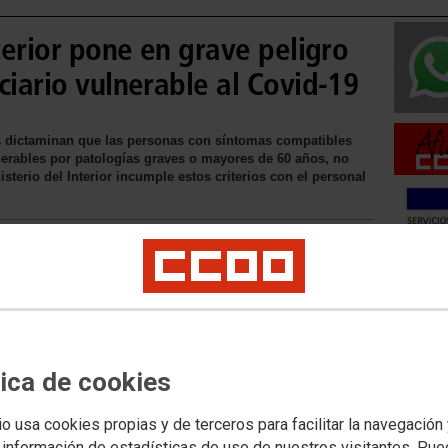
nterior pone en grave peligro
ciario vulnerable al Covid-19
as dictaminan que las personas con síntomas compatibles
nerables por patologías graves o mayores de 60 años, no
sterio del Interior incumple estos criterios con el personal
Movilid
Movilida
Movilida
tica de cookies
io usa cookies propias y de terceros para facilitar la navegación
Acceso 
 información de estadísticas de uso de nuestros visitantes. Pu