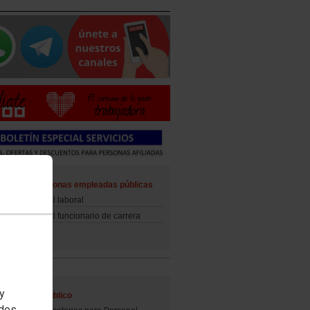
ad de las personas empleadas públicas
d del personal laboral
d del personal funcionario de carrera
 y
al Empleo Público
edes