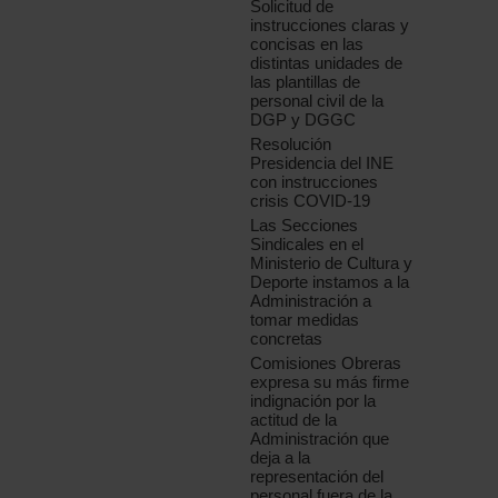
Solicitud de
instrucciones claras y
concisas en las
distintas unidades de
las plantillas de
personal civil de la
DGP y DGGC
Resolución
Presidencia del INE
con instrucciones
crisis COVID-19
Las Secciones
Sindicales en el
Ministerio de Cultura y
Deporte instamos a la
Administración a
tomar medidas
concretas
Comisiones Obreras
expresa su más firme
indignación por la
actitud de la
Administración que
deja a la
representación del
personal fuera de la