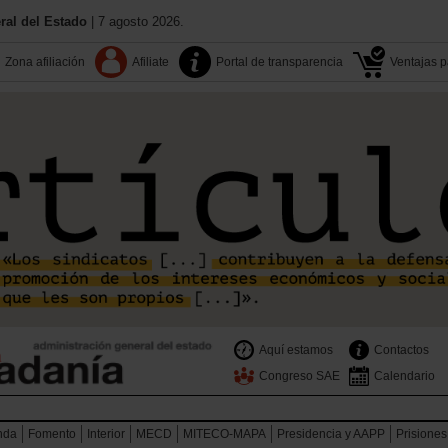
al del Estado
| 7 agosto 2026.
Zona afiliación
Afiliate
Portal de transparencia
Ventajas pa
Aquí estamos
Contactos
Congreso SAE
Calendario
nda
Fomento
Interior
MECD
MITECO-MAPA
Presidencia y AAPP
Prisiones