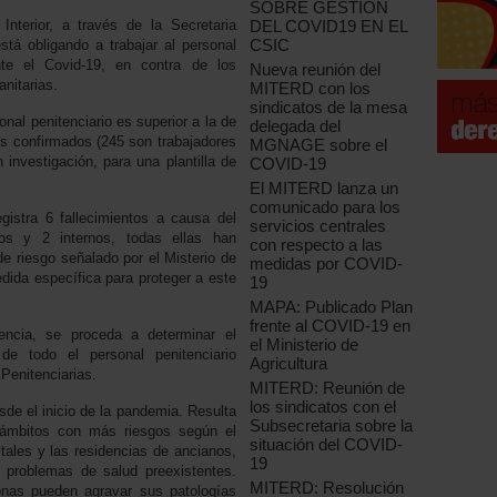
SOBRE GESTIÓN
DEL COVID19 EN EL
Interior, a través de la Secretaria
CSIC
stá obligando a trabajar al personal
nte el Covid-19, en contra de los
Nueva reunión del
anitarias.
MITERD con los
sindicatos de la mesa
onal penitenciario es superior a la de
delegada del
s confirmados (245 son trabajadores
MGNAGE sobre el
 investigación, para una plantilla de
COVID-19
El MITERD lanza un
comunicado para los
egistra 6 fallecimientos a causa del
servicios centrales
rios y 2 internos, todas ellas han
con respecto a las
de riesgo señalado por el Misterio de
medidas por COVID-
dida específica para proteger a este
19
MAPA: Publicado Plan
frente al COVID-19 en
ncia, se proceda a determinar el
el Ministerio de
 de todo el personal penitenciario
Agricultura
Penitenciarias.
MITERD: Reunión de
los sindicatos con el
de el inicio de la pandemia. Resulta
Subsecretaria sobre la
 ámbitos con más riesgos según el
situación del COVID-
itales y las residencias de ancianos,
19
problemas de salud preexistentes.
MITERD: Resolución
onas pueden agravar sus patologías