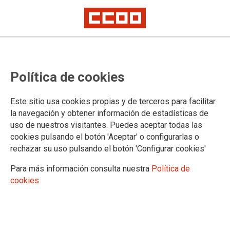
2ª Conferencia de la Sección
Política de cookies
Sindical Estatal de CCOO de
Economía y Hacienda
Este sitio usa cookies propias y de terceros para facilitar
la navegación y obtener información de estadísticas de
uso de nuestros visitantes. Puedes aceptar todas las
Jesús Guerrero Titos, ha sido reelegido por unanimidad
cookies pulsando el botón 'Aceptar' o configurarlas o
secretario general y en la nueva Comisión Ejecutiva
rechazar su uso pulsando el botón 'Configurar cookies'
aparecen caras nuevas. La Conferencia se desarrolló en la
sede del Ministerio de Hacienda de la calle Alcalá en Madrid,
Para más información consulta nuestra
Política de
en la que se aprobó el Informe de gestión de la Comisión
cookies
Ejecutiva saliente y también se determinó el Plan de Trabajo
que se llevará a cabo desde la Sección Estatal para el
próximo periodo de 4 años.
24/06/2021.