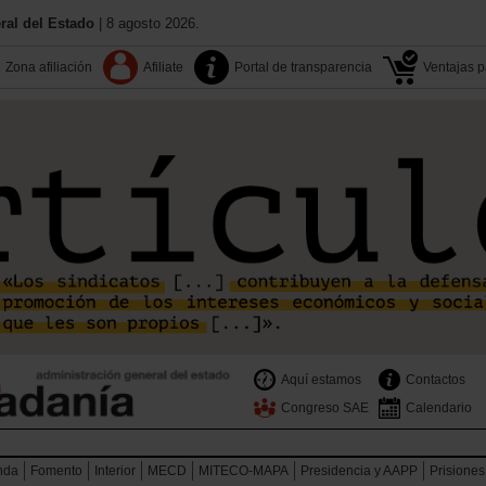
al del Estado
| 8 agosto 2026.
Zona afiliación
Afiliate
Portal de transparencia
Ventajas pa
Aquí estamos
Contactos
Congreso SAE
Calendario
nda
Fomento
Interior
MECD
MITECO-MAPA
Presidencia y AAPP
Prisiones