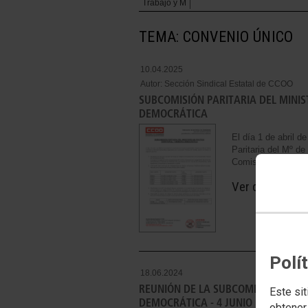
Trabajo y M
TEMA: CONVENIO ÚNICO
10.04.2025
Autor:
Sección Sindical Estatal de CCOO
SUBCOMISIÓN PARITARIA DEL MINIS
DEMOCRÁTICA
El día 1 de abril d
Paritaria del Mº de
Comisión Paritari
Ver document
Polí
18.06.2024
REUNIÓN DE LA SUBCOMISIÓN PARIT
Este sit
DEMOCRÁTICA - 4 JUNIO 2024
obtener