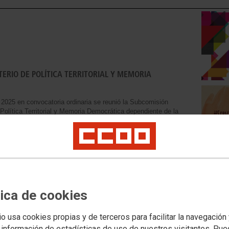
TERIO DE POLÍTICA TERRITORIAL Y MEMORIA
e 2025 en convocatoria ordinaria se reunió la Subcomisión
 Política Territorial y Memoria Democrática dependiente de la
a (IV CUAGE)
o
tica de cookies
ARIA DE POLITICA TERRITORIAL Y MEMORIA
io usa cookies propias y de terceros para facilitar la navegación
 información de estadísticas de uso de nuestros visitantes. Pu