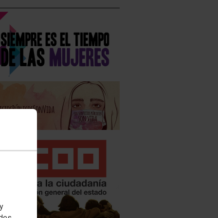
 y
edes