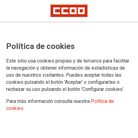
TEMA: CONVENIO ÚNICO
Política de cookies
10.04.2025
Autor:
Sección Sindical Estatal de CCOO
Este sitio usa cookies propias y de terceros para facilitar
SUBCOMISIÓN PARITARIA DEL MINISTERIO DE POLÍTICA
la navegación y obtener información de estadísticas de
TERRITORIAL Y MEMORIA DEMOCRÁTICA
uso de nuestros visitantes. Puedes aceptar todas las
cookies pulsando el botón 'Aceptar' o configurarlas o
El día 1 de abril de 2025 en convocatoria ordinaria
rechazar su uso pulsando el botón 'Configurar cookies'
se reunió la Subcomisión Paritaria del Mº de
Política Territorial y Memoria Democrática
dependiente de la Comisión Paritaria (IV CUAGE)
Para más información consulta nuestra
Política de
cookies
Ver documento