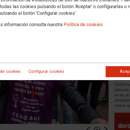
ultura y Deporte.
todas las cookies pulsando el botón 'Aceptar' o configurarlas o 
pulsando el botón 'Configurar cookies'
s información consulta nuestra
Política de cookies
01/01/20
Públic
 de cookies
Configurar cookies
Acep
Descuent
CCOO ha 
afiliació
en las ac
informaci
cursos qu