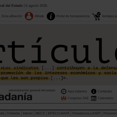
al del Estado
| 6 agosto 2026.
Zona afiliación
Afiliate
Portal de transparencia
Ventajas pa
Aquí estamos
Contactos
Congreso SAE
Calendario
nda
Fomento
Interior
MECD
MITECO-MAPA
Presidencia y AAPP
Prisiones