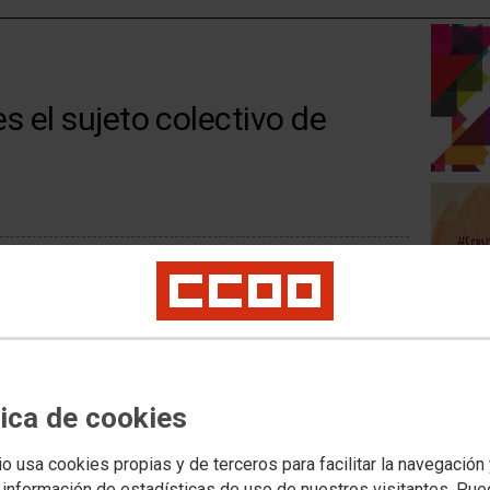
s el sujeto colectivo de
ración reivindicativa ante la desigualdad que sufren las
zada por CCOO y UGT en la Plaza del museo Reina Sofía de
 hemos organizado diversos actos, una concentración ante
tica de cookies
a reclamando un protocolo de acoso sexual para la AGE que
io usa cookies propias y de terceros para facilitar la navegación
ldad y otra concentración organizada por CCOO MECD en la
 información de estadísticas de uso de nuestros visitantes. Pu