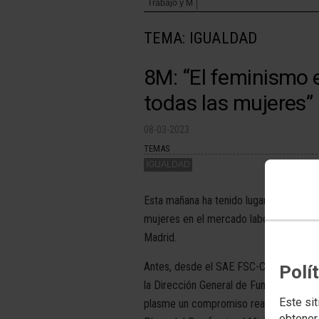
Trabajo y M
TEMA: IGUALDAD
8M: “El feminismo e
todas las mujeres”
08-03-2023
TEMAS
IGUALDAD
Esta mañana ha tenido lugar una concent
mujeres en el mercado laboral, organi
Madrid.
Antes, desde el SAE FSC-CCOO también
Polí
la Dirección General de Función Públic
Este sit
plasme un compromiso real por la igua
obtener