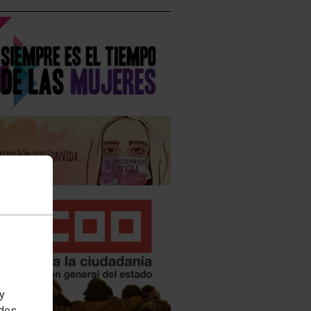
 y
edes