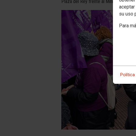
Plaza del Rey frente al Ministerio de C
aceptar 
su uso 
Para má
Política