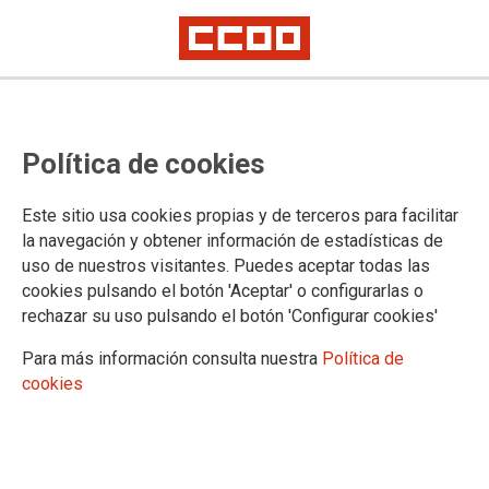
TEMA: CONVENIO ÚNICO
Política de cookies
10.04.2025
Autor:
Sección Sindical Estatal de CCOO
Este sitio usa cookies propias y de terceros para facilitar
SUBCOMISIÓN PARITARIA DEL MINISTERIO DE POLÍTICA
la navegación y obtener información de estadísticas de
TERRITORIAL Y MEMORIA DEMOCRÁTICA
uso de nuestros visitantes. Puedes aceptar todas las
cookies pulsando el botón 'Aceptar' o configurarlas o
El día 1 de abril de 2025 en convocatoria ordinaria
rechazar su uso pulsando el botón 'Configurar cookies'
se reunió la Subcomisión Paritaria del Mº de
Política Territorial y Memoria Democrática
dependiente de la Comisión Paritaria (IV CUAGE)
Para más información consulta nuestra
Política de
cookies
Ver documento