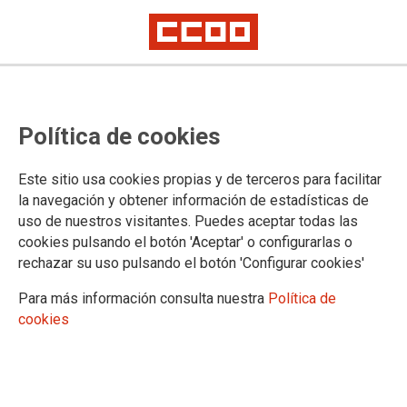
TEMA: IGUALDAD
Política de cookies
8M: “El feminismo es el sujeto
Este sitio usa cookies propias y de terceros para facilitar
colectivo de todas las mujeres”
la navegación y obtener información de estadísticas de
uso de nuestros visitantes. Puedes aceptar todas las
08-03-2023
cookies pulsando el botón 'Aceptar' o configurarlas o
TEMAS
rechazar su uso pulsando el botón 'Configurar cookies'
IGUALDAD
Para más información consulta nuestra
Política de
cookies
Esta mañana ha tenido lugar una concentración reivindicativa ante la
desigualdad que sufren las mujeres en el mercado laboral, organizada por
CCOO y UGT en la Plaza del museo Reina Sofía de Madrid.
Antes, desde el SAE FSC-CCOO también hemos organizado diversos
actos, una concentración ante la Dirección General de Función