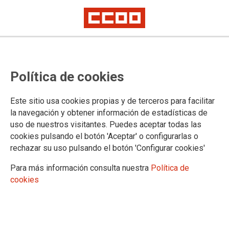
CCOO y UGT anuncian
Política de cookies
movilizaciones en la Función
Pública si no hay convocatoria
Este sitio usa cookies propias y de terceros para facilitar
para un nuevo acuerdo en materia
la navegación y obtener información de estadísticas de
uso de nuestros visitantes. Puedes aceptar todas las
salarial, empleo y derechos
cookies pulsando el botón 'Aceptar' o configurarlas o
rechazar su uso pulsando el botón 'Configurar cookies'
En el día de hoy UGT y CCOO han tenido una reunión con la
Para más información consulta nuestra
Política de
secretaria de Estado de Función Pública, a instancias de
cookies
sendas organizaciones, para retomar cuanto antes las
negociaciones para un nuevo Acuerdo en la función pública.
20/05/2022.