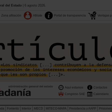
al del Estado
| 6 agosto 2026.
Zona afiliación
Afiliate
Portal de transparencia
Ventajas pa
Aquí estamos
Contactos
Congreso SAE
Calendario
nda
Fomento
Interior
MECD
MITECO-MAPA
Presidencia y AAPP
Prisiones