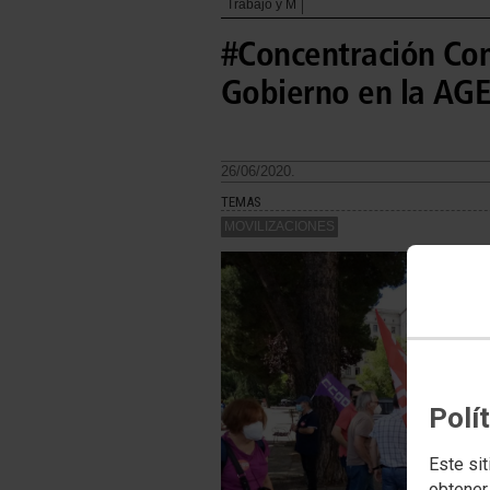
Trabajo y M
#Concentración Con
Gobierno en la AGE
26/06/2020.
TEMAS
MOVILIZACIONES
Polí
Este sit
obtener