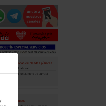
ad de las personas empleadas públicas
d del personal laboral
d del personal funcionario de carrera
 y
al Empleo Público
edes