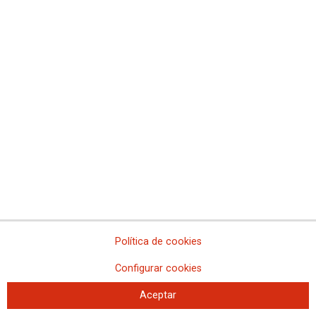
CCOO exige al Gobierno el cumplimiento de los acuerdos en la
AGE
Política de cookies
Configurar cookies
Aceptar