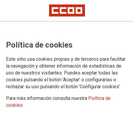
Concentración 21F y asamblea en
Política de cookies
Illes Balears: "por una Ley de
Función Pública con garantías"
Este sitio usa cookies propias y de terceros para facilitar
la navegación y obtener información de estadísticas de
uso de nuestros visitantes. Puedes aceptar todas las
Concentración "Por una Ley de Función Pública con
cookies pulsando el botón 'Aceptar' o configurarlas o
garantías", a las 12 horas, en la Delegación del Gobierno en
rechazar su uso pulsando el botón 'Configurar cookies'
la Comunidad Autónoma de Illes Balears y asamblea
informativa a las 13 horas.
Para más información consulta nuestra
Política de
cookies
20/02/2023.
TEMAS
MOVILIZACIONES