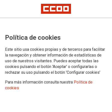
CCOO exige más empleo público,
Política de cookies
mejoras laborales y el
cumplimiento de los acuerdos en
Este sitio usa cookies propias y de terceros para facilitar
la AGE
la navegación y obtener información de estadísticas de
uso de nuestros visitantes. Puedes aceptar todas las
cookies pulsando el botón 'Aceptar' o configurarlas o
El sindicato destaca el papel estratégico e imprescindible de
rechazar su uso pulsando el botón 'Configurar cookies'
los servicios públicos en la preservación del Estado del
bienestar y la garantía de igualdad de oportunidades y
Para más información consulta nuestra
Política de
derechos para la ciudadanía. Considera que las condiciones
cookies
laborales del personal público de la Administración General
del Estado suponen un deterioro, que se plasma en la
demora de la cita previa o las dificultades para la atención
presencial en las oficinas.