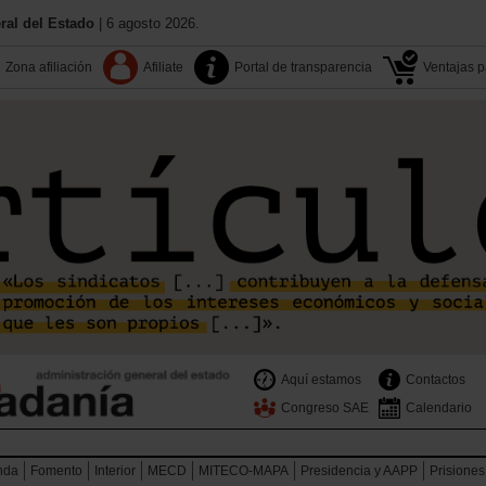
al del Estado
| 6 agosto 2026.
Zona afiliación
Afiliate
Portal de transparencia
Ventajas pa
Aquí estamos
Contactos
Congreso SAE
Calendario
nda
Fomento
Interior
MECD
MITECO-MAPA
Presidencia y AAPP
Prisiones