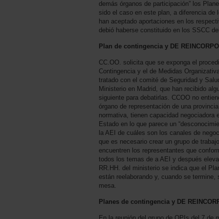
demás órganos de participación” los Plane
sido el caso en este plan, a diferencia de
han aceptado aportaciones en los respecti
debió haberse constituido en los SSCC del
Plan de contingencia y DE REINCORPO
CC.OO. solicita que se exponga el procedi
Contingencia y el de Medidas Organizativ
tratado con el comité de Seguridad y Salu
Ministerio en Madrid, que han recibido alg
siguiente para debatirlas. CCOO no entien
órgano de representación de una provincia
normativa, tienen capacidad negociadora e
Estado en lo que parece un “desconocimien
la AEI de cuáles son los canales de neg
que es necesario crear un grupo de trabaj
encuentren los representantes que confor
todos los temas de a AEI y después elev
RR.HH. del ministerio se indica que el Pla
están reelaborando y, cuando se termine, 
mesa.
Planes de contingencia y DE REINCO
En la reunión del grupo de OPIs del 7 de 