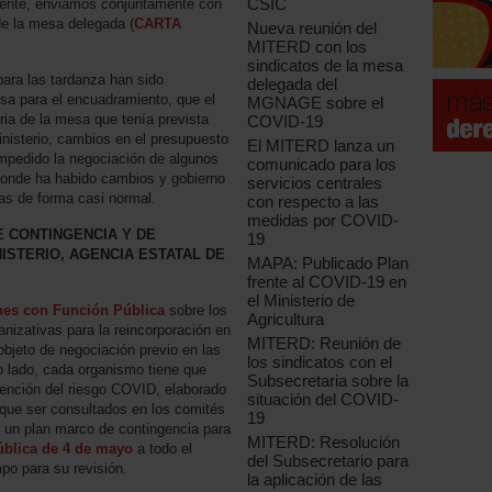
CSIC
lmente, enviamos conjuntamente con
de la mesa delegada (
CARTA
Nueva reunión del
MITERD con los
sindicatos de la mesa
para las tardanza han sido
delegada del
esa para el encuadramiento, que el
MGNAGE sobre el
ria de la mesa que tenía prevista
COVID-19
inisterio, cambios en el presupuesto
El MITERD lanza un
 impedido la negociación de algunos
comunicado para los
donde ha habido cambios y gobierno
servicios centrales
as de forma casi normal.
con respecto a las
medidas por COVID-
DE CONTINGENCIA Y DE
19
ISTERIO, AGENCIA ESTATAL DE
MAPA: Publicado Plan
frente al COVID-19 en
el Ministerio de
nes con Función Pública
sobre los
Agricultura
nizativas para la reincorporación en
MITERD: Reunión de
objeto de negociación previo en las
los sindicatos con el
 lado, cada organismo tiene que
Subsecretaria sobre la
vención del riesgo COVID, elaborado
situación del COVID-
 que ser consultados en los comités
19
ó un plan marco de contingencia para
MITERD: Resolución
ública de 4 de mayo
a todo el
del Subsecretario para
mpo para su revisión.
la aplicación de las