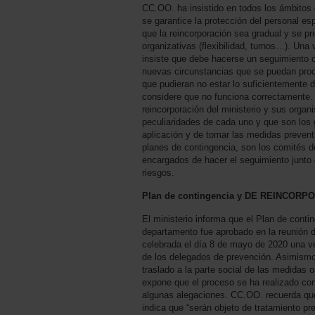
CC.OO. ha insistido en todos los ámbitos
se garantice la protección del personal e
que la reincorporación sea gradual y se pr
organizativas (flexibilidad, turnos…). Un
insiste que debe hacerse un seguimiento 
nuevas circunstancias que se puedan prod
que pudieran no estar lo suficientemente d
considere que no funciona correctamente.
reincorporación del ministerio y sus orga
peculiaridades de cada uno y que son los 
aplicación y de tomar las medidas prevent
planes de contingencia, son los comités de
encargados de hacer el seguimiento junto 
riesgos.
Plan de contingencia y DE REINCORP
El ministerio informa que el Plan de contin
departamento fue aprobado en la reunión 
celebrada el día 8 de mayo de 2020 una v
de los delegados de prevención. Asimismo
traslado a la parte social de las medidas o
expone que el proceso se ha realizado co
algunas alegaciones. CC.OO. recuerda que 
indica que “serán objeto de tratamiento p