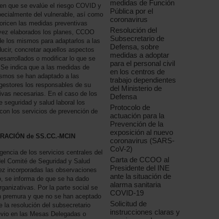
medidas de Función
 en que se evalúe el riesgo COVID y
Pública por el
specialmente del vulnerable, así como
coronavirus
ioricen las medidas preventivas
Resolución del
a vez elaborados los planes, CCOO
Subsecretario de
de los mismos para adaptarlos a las
Defensa, sobre
ucir, concretar aquellos aspectos
medidas a adoptar
esarrollados o modificar lo que se
para el personal civil
 Se indica que a las medidas de
en los centros de
nismos se han adaptado a las
trabajo dependientes
gestores los responsables de su
del Ministerio de
ivas necesarias. En el caso de los
Defensa
 seguridad y salud laboral los
Protocolo de
con los servicios de prevención de
actuación para la
Prevención de la
exposición al nuevo
ORACIÓN de SS.CC.-MCIN
coronavirus (SARS-
CoV-2)
gencia de los servicios centrales del
Carta de CCOO al
del Comité de Seguridad y Salud
Presidente del INE
ez incorporadas las observaciones
ante la situación de
, se informa de que se ha dado
alarma sanitaria
rganizativas. Por la parte social se
COVID-19
n premura y que no se han aceptado
Solicitud de
la resolución del subsecretario
instrucciones claras y
revio en las Mesas Delegadas o