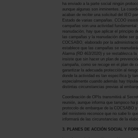
ha enviado a la parte social ningún proto
aunque algunas son inminentes. La coord
acaban de recibir una solicitud del IEO par
Estado de varias campañas. CCOO insist
campañas son una actividad fundamental y
reanudación, hay que aplicar el principio 
las campañas y la reanudación debe ser gr
COCSABO, elaborado por la administración 
establece que las campañas se reanudarán
Alarma (RD 463/2020) y se restablezca la
insiste que sin hacer un plan de prevenci
campaña, como se recoge en el plan de con
garantizar la adecuada protección al ries
donde la actividad es tan específica (y t
especialmente cuando además hay tripulaci
distintas circunstancias previas al embarq
Coordinación de OPIs transmitirá al Secret
reunión, aunque informa que tampoco ha pa
protocolo de embarque de la COCSABO y 
del ministerio reconoce que no sabe lo 
informará de las circunstancias de la elabo
3. PLANES DE ACCIÓN SOCIAL Y FO