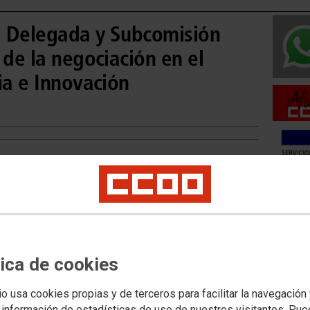
a Delegada y Subcomisión
 de la negociación en el
ia e Innovación
Movilid
Movilida
Movilida
tica de cookies
io usa cookies propias y de terceros para facilitar la navegación
Acceso 
 información de estadísticas de uso de nuestros visitantes. Pu