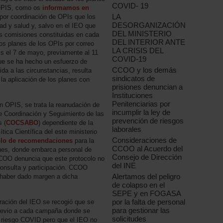
COVID- 19
 OPIS, como os
informamos en
LA
 por coordinación de OPIs que los
DESORGANIZACIÓN
ad y salud y, salvo en el IEO que
DEL MINISTERIO
las comisiones constituidas en cada
DEL INTERIOR ANTE
los planes de los OPIs por correo
LA CRISIS DEL
Is el 7 de mayo, previamente al 11
COVID-19
que se ha hecho un esfuerzo de
CCOO y los demás
ida a las circunstancias, resulta
sindicatos de
la aplicación de los planes con
prisiones denuncian a
Instituciones
Penitenciarias por
en OPIS, se trata la reanudación de
incumplir la ley de
 Coordinación y Seguimiento de las
prevención de riesgos
 (
COCSABO
) dependiente de la
laborales
tica Científica del este ministerio
Consideraciones de
olo de recomendaciones
para la
CCOO al Acuerdo del
ues, donde embarca personal de
Consejo de Dirección
CCOO denuncia que este protocolo no
del INE
onsulta y participación. CCOO
Alertamos del peligro
ó haber dado margen a dicha
de colapso en el
SEPE y en FOGASA
por la falta de personal
ración del IEO se recogió que se
para gestionar las
 previo a cada campaña donde se
solicitudes
l riesgo COVID pero que el IEO no