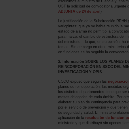
escribimos al ministro de Ciencia y, fina
UGT la solicitud de convocatoria urgente 
ADJUNTA de 24 de abril
)
La justificación de la Subdirección RRHH 
variopintas: que ya se había reunido la m
estado de alarma no permitió la convocato
para marzo, el cambio de estructura del m
del ministerio... lo que, en su opinión, ha
temas. Sin embargo en otros ministerios 
en funciones se ha seguido la convocatori
2. Información SOBRE LOS PLANES 
REINCORPORACIÓN EN SSCC DEL MIN
INVESTIGACIÓN Y OPIS
CCOO expuso que según las
negociacio
planes de reincoporación, las medidas orga
los distintos departamentos tiene que ser 
mesas delegadas de cada ámbito. Por otro
elaborar su plan de contingencia para pre
por el servicio de prevención y que tienen
de seguridad y salud. El ministerio elabor
aplicación de la
resolución de función p
ministerio y que distribuyó sin apenas tie