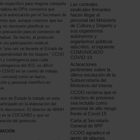
colo específico para ninguna campaña
Las centrales
sindicales firmantes
inadora de OPIs comunica que
hacen llegar al
a la autorización por el Secretario de
personal del Ministerio
imos que, aunque creemos que las
de Cultura y Deporte y
 es necesario planificar su
sus organismos
de precaución para el comienzo de
autónomos y
adual. De hecho, el protocolo
organismos públicos
sin participación sindical,
adscritos, el siguiente
 “una vez se levante el Estado de
COMUNICADO
 operatividad de los buques.” CCOO
COVID-19
ón y contingencia para cada
Aclaraciones
tingencia del IEO, es difícil
pertinentes sobre la
go COVID en un centro de trabajo
última resolución de la
an cercana) como un barco,
Subsecretaría del
ón y personal científico en
Ministerio del Interior
ue.
CCOO reclama que el
colectivo de prisiones
ario de Estado lo tratado en esta
sea incluido como
rticipado en la elaboración del
personal de alto riesgo
lo desconoce. El director de RRHH
frente al Covid-19
que es la COCSABO y que se
Carta al Secretario
ración del protocolo.
General de IIPP
RMACIÓN
CCOO agradece el
gesto de algunos