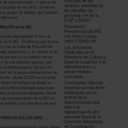
concisas en las
s de reincorporación, lo que no ha
distintas unidades de
 lo ocurrido en los OPIs, donde se
las plantillas de
vos grupos de trabajo, que también
personal civil de la
 Ministerio.
DGP y DGGC
Resolución
RACIÓN de la AEI
Presidencia del INE
con instrucciones
miento para aprobar el Plan de
crisis COVID-19
as en la AEI. Se informa que se han
d y con la Junta de Personal del
Las Secciones
Sindicales en el
unas alegaciones y se reúnen al día
Ministerio de Cultura y
de por qué se ha tratado con un
Deporte instamos a la
 y no con aquellos quienes, por
Administración a
n la Administración General del
tomar medidas
to” de la propia administración de
concretas
ociación. Desde CCOO se recuerda
Comisiones Obreras
o dentro de la Agencia donde se
expresa su más firme
man la Mesa Delegada para tratar
indignación por la
arlos a esta mesa delegada. Desde
actitud de la
n de reincorporación de la AEI se
Administración que
se remitirá a los miembros de esta
deja a la
representación del
personal fuera de la
RPORACióN EN LOS OPIS
Comisión Ministerial
de Coordinación
mayo se trató el estado de los planes