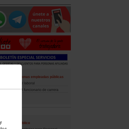
ad de las personas empleadas públicas
d del personal laboral
d del personal funcionario de carrera
 y
al Empleo Público
edes