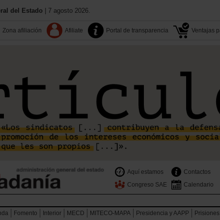
al del Estado
| 7 agosto 2026.
Zona afiliación
Afiliate
Portal de transparencia
Ventajas pa
Aquí estamos
Contactos
Congreso SAE
Calendario
nda
Fomento
Interior
MECD
MITECO-MAPA
Presidencia y AAPP
Prisiones