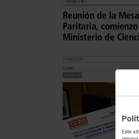
Trabajo y M
Reunión de la Mes
Paritaria, comienzo
Ministerio de Cienc
27/05/2020.
TEMAS
COVID-19
Polí
Este sit
obtener