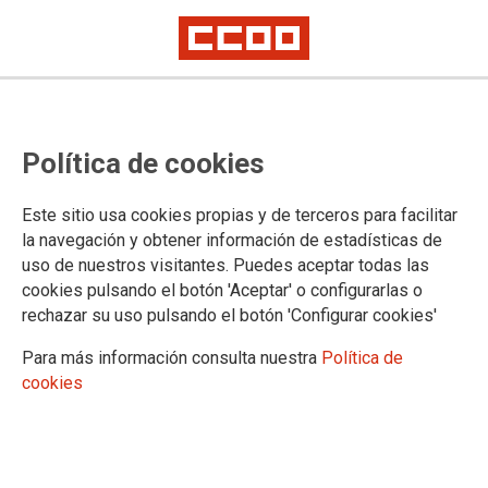
27/04/2026
Cuerpo Técnico de Hacienda
Política de cookies
-Turno Libre y Promoción
Interna
Este sitio usa cookies propias y de terceros para facilitar
Listado de aprobados segundo ejercicio
la navegación y obtener información de estadísticas de
uso de nuestros visitantes. Puedes aceptar todas las
cookies pulsando el botón 'Aceptar' o configurarlas o
rechazar su uso pulsando el botón 'Configurar cookies'
Para más información consulta nuestra
Política de
cookies
21/04/2026
Promoción interna. Grupo I2
para personal laboral
grupos T4 y T5