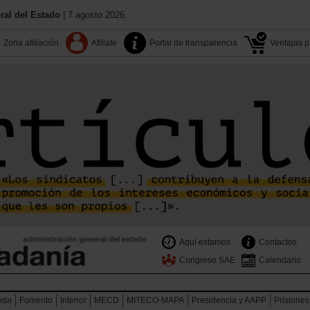
al del Estado
| 7 agosto 2026.
Zona afiliación
Afiliate
Portal de transparencia
Ventajas pa
Aquí estamos
Contactos
Congreso SAE
Calendario
nda
Fomento
Interior
MECD
MITECO-MAPA
Presidencia y AAPP
Prisiones