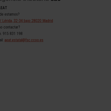
AEAT
nde estamos?
/ Lérida, 32-34 bajo 28020 Madrid
o contactar?
 915 831 198
l:
aeat.estatal@fsc.ccoo.es