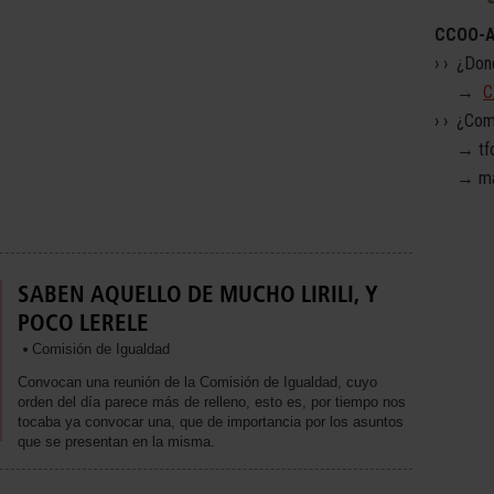
CCOO-
› › ¿Do
→
C
› › ¿Com
→ tfo.
→ mai
SABEN AQUELLO DE MUCHO LIRILI, Y
POCO LERELE
Comisión de Igualdad
Convocan una reunión de la Comisión de Igualdad, cuyo
orden del día parece más de relleno, esto es, por tiempo nos
tocaba ya convocar una, que de importancia por los asuntos
que se presentan en la misma.