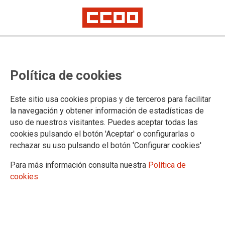
14/05/2026
CCOO reclama una
Política de cookies
negociación global frente a
los recortes encubiertos en
Este sitio usa cookies propias y de terceros para facilitar
la AEAT
la navegación y obtener información de estadísticas de
La Agencia Tributaria mantiene una
uso de nuestros visitantes. Puedes aceptar todas las
interpretación restrictiva del teletrabajo y continúa aplicando mejoras
cookies pulsando el botón 'Aceptar' o configurarlas o
laborales parciales que dejan fuera a gran parte de la plantilla. Mientras
otros organismos de la Administración General del Estado avanzan en
rechazar su uso pulsando el botón 'Configurar cookies'
derechos y retribuciones, los empleados y empleadas de la AEAT
denuncian pérdida de poder adquisitivo, desigualdades y una negociación
Para más información consulta nuestra
Política de
fragmentada que agrava el malestar laboral.
cookies
07/05/2026
Una CPVIE intensa y sin
cerrar todos los temas