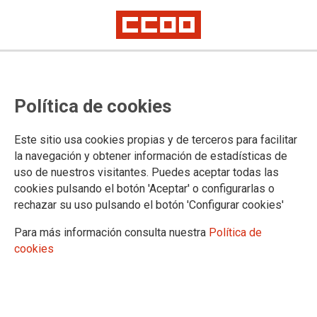
TEMA: INE
Política de cookies
27/01/2023
Este sitio usa cookies propias y de terceros para facilitar
CCOO exigimos a Función
la navegación y obtener información de estadísticas de
Pública soluciones para
uso de nuestros visitantes. Puedes aceptar todas las
hacer posible la jubilacion
cookies pulsando el botón 'Aceptar' o configurarlas o
parcial en el INE
rechazar su uso pulsando el botón 'Configurar cookies'
El pasado martes mantuvimos reunión
Para más información consulta nuestra
Política de
con Función Pública para fijar el orden
del día de la próxima Comisión Paritaria. En el transcurso de la reunión,
cookies
y como ya viene siendo habitual, CCOO puso encima de la mesa el
problema que hay con el acceso a la jubilación parcial en el ámbito del
INE. La Administración no resuelve este problema pese al compromiso
verbal de la Secretaria de Estado de Función Pública el pasado octubre
y que este sindicato llevamos meses denunciando y ofreciendo