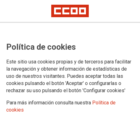
Celebrada la reunión del Grupo de
Política de cookies
Trabajo del INE
Este sitio usa cookies propias y de terceros para facilitar
Nota informativa del Grupo de trabajo del INE, celebrado la
la navegación y obtener información de estadísticas de
semana pasada.
uso de nuestros visitantes. Puedes aceptar todas las
cookies pulsando el botón 'Aceptar' o configurarlas o
25/04/2022.
rechazar su uso pulsando el botón 'Configurar cookies'
TEMAS
INE
Para más información consulta nuestra
Política de
cookies