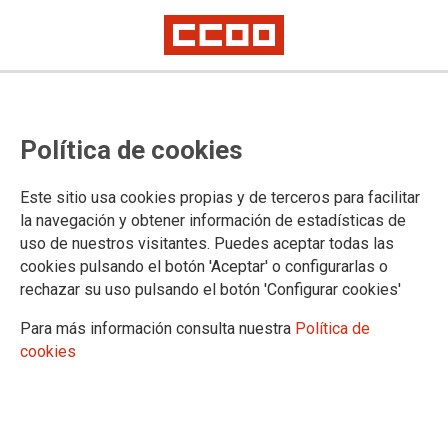
TEMA: COVID-19
Política de cookies
29/09/2022
Este sitio usa cookies propias y de terceros para facilitar
Supresión del 20 % de la
la navegación y obtener información de estadísticas de
jornada de trabajo por
uso de nuestros visitantes. Puedes aceptar todas las
COVID-19
cookies pulsando el botón 'Aceptar' o configurarlas o
En el día de ayer CCOO asistió a una
rechazar su uso pulsando el botón 'Configurar cookies'
convocatoria efectuada por la Administración, donde se trató la
modificación de la Resolución de la Secretaría de Estado de Función
Para más información consulta nuestra
Política de
Pública sobre la revisión de las medidas frente a la covid-19, de 15 de
cookies
septiembre de 2021.
20/04/2022
Una precipitada retirada