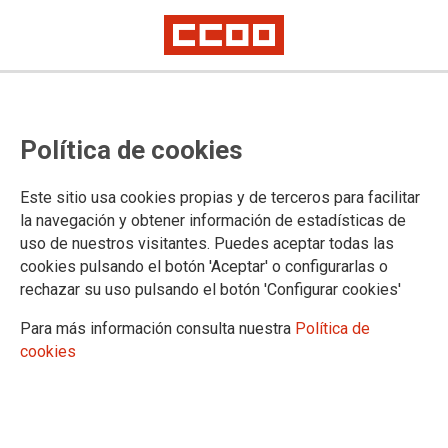
CCOO, UGT Y CSIF hemos
Política de cookies
solicitado medidas contra la
pandemia
Este sitio usa cookies propias y de terceros para facilitar
la navegación y obtener información de estadísticas de
uso de nuestros visitantes. Puedes aceptar todas las
21/12/2021. Sección Sindical Estatal Seguridad Social
cookies pulsando el botón 'Aceptar' o configurarlas o
rechazar su uso pulsando el botón 'Configurar cookies'
TEMAS
COVID-19
Para más información consulta nuestra
Política de
cookies