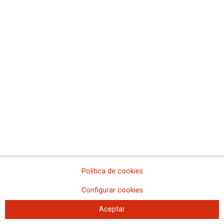
Concentración 21F y asamblea en
Illes Balears
Política de cookies
21-02-2023
Configurar cookies
TEMAS
MOVILIZACIONES
Aceptar