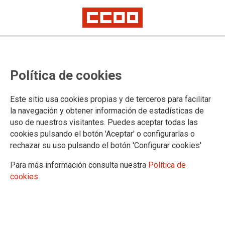
TEMA: MOVILIZACIONES
Política de cookies
CCOO exige al Gobierno el
Este sitio usa cookies propias y de terceros para facilitar
cumplimiento de los acuerdos en
la navegación y obtener información de estadísticas de
la AGE
uso de nuestros visitantes. Puedes aceptar todas las
cookies pulsando el botón 'Aceptar' o configurarlas o
rechazar su uso pulsando el botón 'Configurar cookies'
25-06-2025
TEMAS
Para más información consulta nuestra
Política de
MOVILIZACIONES
cookies
25 junio 2025 | Concentración de esta mañana frente al Ministerio de
Hacienda en Madrid. CCOO vuelve a movilizarse para exigir el
cumplimiento del acuerdo marco firmado con el Gobierno en 2022, y del
que siguen pendientes derechos como la jornada de 35 horas para la