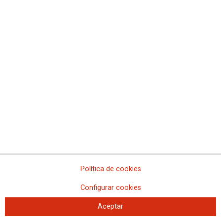
Concentración 21F y asamblea en
Illes Balears
Política de cookies
21-02-2023
Configurar cookies
TEMAS
MOVILIZACIONES
Aceptar