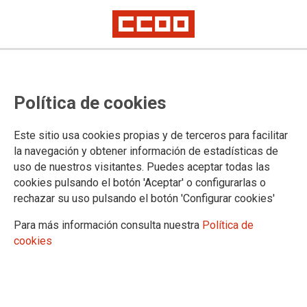
TEMA: MOVILIZACIONES
Política de cookies
CCOO exige al Gobierno el
Este sitio usa cookies propias y de terceros para facilitar
cumplimiento de los acuerdos en
la navegación y obtener información de estadísticas de
la AGE
uso de nuestros visitantes. Puedes aceptar todas las
cookies pulsando el botón 'Aceptar' o configurarlas o
rechazar su uso pulsando el botón 'Configurar cookies'
25-06-2025
TEMAS
Para más información consulta nuestra
Política de
MOVILIZACIONES
cookies
25 junio 2025 | Concentración de esta mañana frente al Ministerio de
Hacienda en Madrid. CCOO vuelve a movilizarse para exigir el
cumplimiento del acuerdo marco firmado con el Gobierno en 2022, y del
que siguen pendientes derechos como la jornada de 35 horas para la