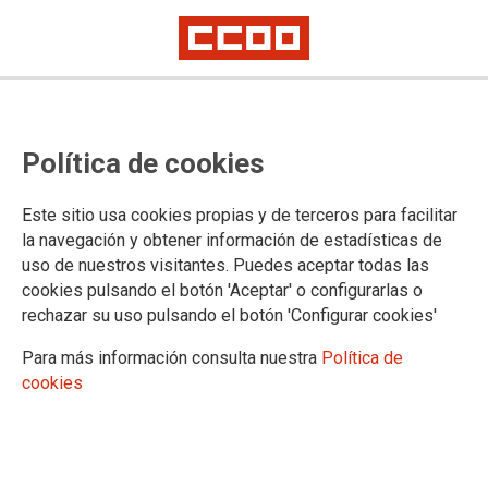
Mostrar: |
10
|
25
|
50
|
100
1 |
2 |
3 |
4 |
5 |
6 |
7 |
8 |
9 |
Siguiente
Mostrando contenidos 1 a 10 de 179
Política de cookies
31/07/2026. I1 e I2: NO SON UN CAJÓN DE SASTRE
Este sitio usa cookies propias y de terceros para facilitar
la navegación y obtener información de estadísticas de
24/07/2026. CCOO-AEAT CREA UNA NUEVA
uso de nuestros visitantes. Puedes aceptar todas las
HERRAMIENTA PARA LA JUBILACIÓN PARCIAL
cookies pulsando el botón 'Aceptar' o configurarlas o
rechazar su uso pulsando el botón 'Configurar cookies'
23/07/2026. Convocatoria abierta y permanente de
Para más información consulta nuestra
Política de
reingresos y traslados 2026RT01
cookies
17/07/2026. CPVIE: Parece que avanzamos pero…
parte está en el aire.