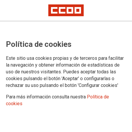
POR FIN SE REANUDA LA NEGOCIACIÓN TRAS UN AÑO DE
PARALIZACIÓN
Comisión Negociadora IV
Política de cookies
Convenio Único
Este sitio usa cookies propias y de terceros para facilitar
la navegación y obtener información de estadísticas de
uso de nuestros visitantes. Puedes aceptar todas las
17/01/2017.
cookies pulsando el botón 'Aceptar' o configurarlas o
TEMAS
rechazar su uso pulsando el botón 'Configurar cookies'
CONVENIO ÚNICO
Para más información consulta nuestra
Política de
cookies