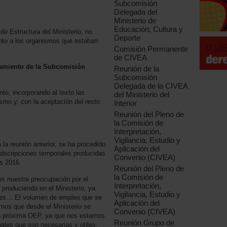
Subcomisión
Delegada del
Ministerio de
Educación, Cultura y
de Estructura del Ministerio, no
Deporte
nto a los organismos que estaban
Comisión Permanente
de CIVEA
amiento de la Subcomisión
Reunión de la
Subcomisión
Delegada de la CIVEA
o, incorporando al texto las
del Ministerio del
mo y, con la aceptación del resto
Interior
Reunión del Pleno de
la Comisión de
Interpretación,
Vigilancia, Estudio y
a reunión anterior, se ha procedido
Aplicación del
adscripciones temporales producidas
Convenio (CIVEA)
os 2016.
Reunión del Pleno de
la Comisión de
 nuestra preocupación por el
Interpretación,
produciendo en el Ministerio, ya
Vigilancia, Estudio y
ones… El volumen de empleo que se
Aplicación del
imos que desde el Ministerio se
Convenio (CIVEA)
 la próxima OEP, ya que nos estamos
Reunión Grupo de
ales que son necesarias y útiles.