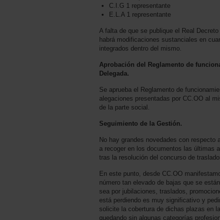
C.I.G 1 representante
E.L.A 1 representante
A falta de que se publique el Real Decreto 
habrá modificaciones sustanciales en cua
integrados dentro del mismo.
Aprobación del Reglamento de funcion
Delegada.
Se aprueba el Reglamento de funcionamient
alegaciones presentadas por CC.OO al mis
de la parte social.
Seguimiento de la Gestión.
No hay grandes novedades con respecto a l
a recoger en los documentos las últimas 
tras la resolución del concurso de traslad
En este punto, desde CC.OO manifestamos
número tan elevado de bajas que se están 
sea por jubilaciones, traslados, promoci
está perdiendo es muy significativo y ped
solicite la cobertura de dichas plazas en
quedando sin algunas categorías profesion