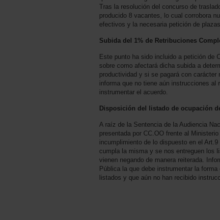
Tras la resolución del concurso de traslad
producido 8 vacantes, lo cual corrobora nu
efectivos y la necesaria petición de plazas
Subida del 1% de Retribuciones Compl
Este punto ha sido incluido a petición de
sobre como afectará dicha subida a deter
productividad y si se pagará con carácter 
informa que no tiene aún instrucciones a
instrumentar el acuerdo.
Disposición del listado de ocupación d
A raíz de la Sentencia de la Audiencia Na
presentada por CC.OO frente al Ministerio
incumplimiento de lo dispuesto en el Art.9 
cumpla la misma y se nos entreguen los l
vienen negando de manera reiterada. Info
Pública la que debe instrumentar la forma
listados y que aún no han recibido instruc