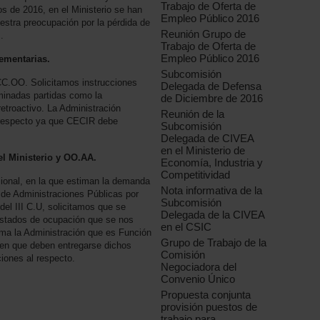
Trabajo de Oferta de
os de 2016, en el Ministerio se han
Empleo Público 2016
estra preocupación por la pérdida de
Reunión Grupo de
.
Trabajo de Oferta de
Empleo Público 2016
ementarias.
Subcomisión
 CC.OO. Solicitamos instrucciones
Delegada de Defensa
minadas partidas como la
de Diciembre de 2016
retroactivo. La Administración
Reunión de la
l respecto ya que CECIR debe
Subcomisión
Delegada de CIVEA
en el Ministerio de
el Ministerio y OO.AA.
Economía, Industria y
Competitividad
cional, en la que estiman la demanda
Nota informativa de la
 de Administraciones Públicas por
Subcomisión
del III C.U, solicitamos que se
Delegada de la CIVEA
istados de ocupación que se nos
en el CSIC
rma la Administración que es Función
Grupo de Trabajo de la
 en que deben entregarse dichos
Comisión
ciones al respecto.
Negociadora del
Convenio Único
Propuesta conjunta
provisión puestos de
trabajo para