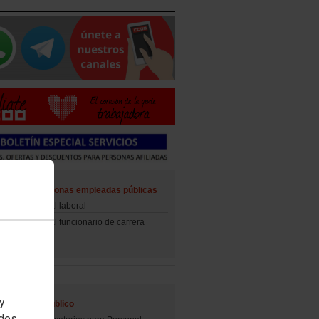
ad de las personas empleadas públicas
d del personal laboral
d del personal funcionario de carrera
 y
al Empleo Público
edes