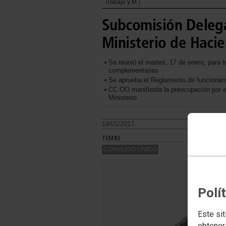
Trabajo y M
Subcomisión Delega
Ministerio de Hacie
Se reunió el martes, 17 de enero, para t
complementarias
Se aprueba el Reglamento de funcionam
CC.OO manifiesta la preocupación por e
Ministerio
19/01/2017.
TEMAS
CONVENIO ÚNICO
Polí
Este sit
obtener