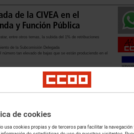
da de la CIVEA en el
nda y Función Pública
ratar, entre otros temas, la subida del 1% de retribuciones
iento de la Subcomisión Delegada
l número tan elevado de bajas que se están produciendo en el
Movilid
Movilida
Movilida
tica de cookies
io usa cookies propias y de terceros para facilitar la navegación
Acceso 
 información de estadísticas de uso de nuestros visitantes. Pu