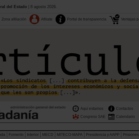
al del Estado
| 8 agosto 2026.
Zona afiliación
Afiliate
Portal de transparencia
Ventajas pa
Aquí estamos
Contactos
Congreso SAE
Calendario
nda
Fomento
Interior
MECD
MITECO-MAPA
Presidencia y AAPP
Prisiones