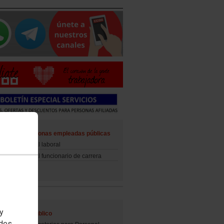
ad de las personas empleadas públicas
d del personal laboral
d del personal funcionario de carrera
 y
al Empleo Público
edes