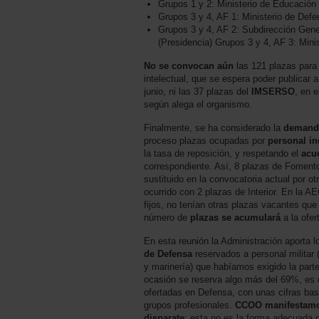
Grupos 1 y 2: Ministerio de Educación
Grupos 3 y 4, AF 1: Ministerio de Def
Grupos 3 y 4, AF 2: Subdirección Gene
(Presidencia) Grupos 3 y 4, AF 3: Minist
No se convocan aún
las 121 plazas para
intelectual, que se espera poder publicar 
junio, ni las 37 plazas del
IMSERSO
, en 
según alega el organismo.
Finalmente, se ha considerado la
demand
proceso plazas ocupadas por
personal in
la tasa de reposición, y respetando el
acu
correspondiente. Así, 8 plazas de Fomento
sustituido en la convocatoria actual por o
ocurrido con 2 plazas de Interior. En la A
fijos, no tenían otras plazas vacantes qu
número de
plazas se acumulará
a la ofer
En esta reunión la Administración aporta 
de Defensa
reservados a personal militar 
y marinería) que habíamos exigido la part
ocasión se reserva algo más del 69%, es d
ofertadas en Defensa, con unas cifras bas
grupos profesionales.
CCOO manifestamo
disparate
: esta no es la forma adecuada de