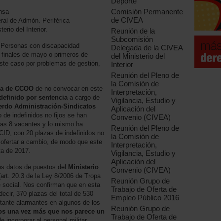
Deporte
Comisión Permanente
ensa
de CIVEA
ral de Admón. Periférica
erio del Interior.
Reunión de la
Subcomisión
 Personas con discapacidad
Delegada de la CIVEA
a finales de mayo o primeros de
del Ministerio del
este caso por problemas de gestión,
Interior
Reunión del Pleno de
la Comisión de
a de CCOO
de no convocar en este
Interpretación,
definido por sentencia
a cargo de
Vigilancia, Estudio y
erdo Administración-Sindicatos
Aplicación del
 de indefinidos no fijos se han
Convenio (CIVEA)
tras 8 vacantes y lo mismo ha
Reunión del Pleno de
ECID, con 20 plazas de indefinidos no
la Comisión de
e ofertar a cambio, de modo que este
Interpretación,
ta de 2017.
Vigilancia, Estudio y
Aplicación del
los datos de puestos del
Ministerio
Convenio (CIVEA)
(art. 20.3 de la Ley 8/2006 de Tropa
Reunión Grupo de
e social. Nos confirman que en esta
Trabajo de Oferta de
ecir, 370 plazas del total de 530
Empleo Público 2016
tante alarmantes en algunos de los
Reunión Grupo de
s una vez más que nos parece un
Trabajo de Oferta de
 incorporar al personal militar,