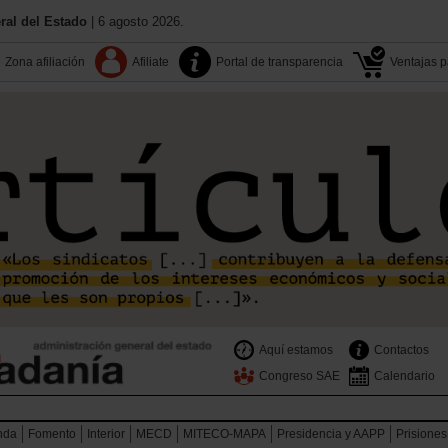
al del Estado
| 6 agosto 2026.
Zona afiliación
Afiliate
Portal de transparencia
Ventajas pa
Aquí estamos
Contactos
Congreso SAE
Calendario
nda
Fomento
Interior
MECD
MITECO-MAPA
Presidencia y AAPP
Prisiones