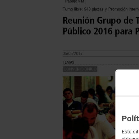
Trabajo y M
Turno libre: 943 plazas y Promoción inter
Reunión Grupo de 
Público 2016 para 
05/05/2017.
TEMAS
CONVENIO ÚNICO
Polí
Este sit
obtener