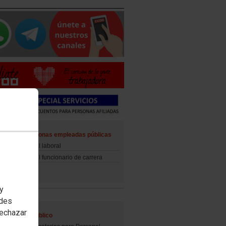
ad de las personas empleadas públicas
d del personal laboral
d del personal funcionario de carrera
 y
edes
rechazar
al Empleo Público