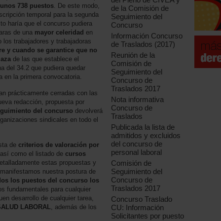
unos 738 puestos
. De este modo,
de la Comisión de
scripción temporal para la segunda
Seguimiento del
to haría que el concurso pudiera
Concurso
n aras de una
mayor celeridad
en
Información Concurso
los trabajadores y trabajadoras
de Traslados (2017)
e y cuando se garantice que no
Reunión de la
laza
de las que establece el
Comisión de
a del 34.2 que pudiera quedar
Seguimiento del
 en la primera convocatoria.
Concurso de
Traslados 2017
an prácticamente cerradas con las
Nota informativa
ueva redacción, propuesta por
Concurso de
guimiento del concurso
devolverá
Traslados
rganizaciones sindicales en todo el
Publicada la lista de
admitidos y excluidos
del concurso de
esta de
criterios de valoración por
personal laboral
 así como el listado de
cursos
detalladamente estas propuestas y
Comisión de
Seguimiento del
manifestamos nuestra postura de
Concurso de
dos los puestos del concurso los
Traslados 2017
os fundamentales para cualquier
en desarrollo de cualquier tarea,
Concurso Traslado
SALUD LABORAL
, además de los
CU: Información
Solicitantes por puesto