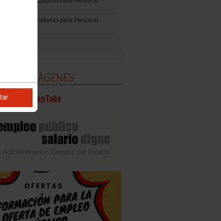
ción de Convocatorias para Personal
ario
ción de Convocatorias para Personal
ÍA DE IMÁGENES
tar
 canal en YouTube