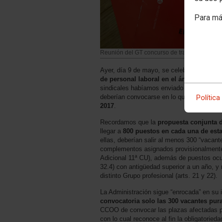
Para má
Reunión del GT concurso de traslados
Ayer, día 9 de mayo, se celebró reunión d
de personal laboral en el ámbito del C
sindicales habíamos enviado nuestras pro
deberían convocarse en lo que al final s
Política
2017
.
Recordamos que la
propuesta conjunta
llegar a
800 puestos en cada una de est
ellas, deberían salir al menos 300 “vacan
complementos asignados provisionalmente
Adicional 11ª CU), además de puestos ocu
32.4) con antigüedad superior a un año, y
distinto Grupo profesional (arts. 21 y 22).
La Administración sigue “enrocada” en su 
convocatoria solo las 300 vacantes pur
CCOO de convocar las plazas afectadas p
con lo cual reconoce al fin la obligatoried