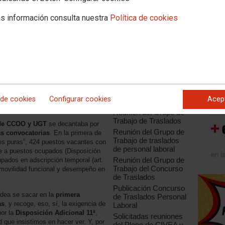
Informa
Funcion
s información consulta nuestra
Política de cookies
Informa
Noticias relacionadas
Laboral
Concurso de traslados
de personal laboral
AGE 2016
Reunión del Grupo de
el
Grupo de trabajo de Traslados
Trabajo de Traslados
GALER
onvenio Único
. Las organizaciones
Reunión Grupo de
puestas sobre las plazas que
Trabajo Concurso de
e impone como
dos concursos en
 de cookies
Configurar cookies
Acep
Nuestro
Traslados
Reunión del Grupo de
Trabajo de Traslados
 de CCOO y UGT
se decantaba por
Reunión del Grupo de
as convocatorias
. En la primera de
Trabajo de traslados
tes puras”, 424 puestos vacantes con
de personal laboral
 a puestos ocupados (Disposición
Reunión del Grupo de
pados en adscripción temporal (art.
Trabajo del Concurso
 movilidad funcional y desempeño en
de Traslados
Publicación Concurso
idea se sacar en la
primera
de Traslados Personal
as
, y recoge, eso, sí, la exigencia de
Laboral
or la
Disposición Adicional 11ª
,
Solicitadas reuniones
ad que insistimos en hacer ver. Y, por
del Pleno de CIVEA y