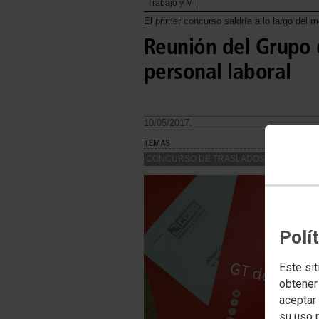
Trabajo y M
El primer concurso saldría a lo largo del m
Reunión del Grupo 
personal laboral
10/05/2017.
TEMAS
CONCURSO DE TRASLADOS
Polí
Este sit
obtener
aceptar 
su uso 