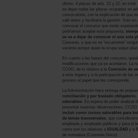
último, 4 plazas de arts. 21 y 22; en total,
se dejan todas las plazas ocupadas en ad
convocatoria, con la explicación de que es
salir antes y facilitaría la gestión. Solo e
convocar el concurso que están esperando 
podríamos aceptar esta propuesta,
siempr
se va a dejar de convocar ni una sola p
Convenio, y que no se “escamotee” ningun
vacante porque quien la ocupa saque plaza
En cuanto a las bases del concurso, qued
modificaciones que ya se acordaron. La n
CCOO, de lo relativo a la
Comisión de se
a este órgano y a la participación de las o
proceso el papel que les corresponde.
La Administración hace entrega de propu
conciliación y por traslado obligatorio
,
valorables
. En espera de poder analizar 
presentar nuestras observaciones, CCOO 
incluir como cursos valorables para to
de temas transversales
, que consideram
empleada y empleado públicos y para el bu
como son los relativos a
IGUALDAD
y a
de normativa (Convenio Único).