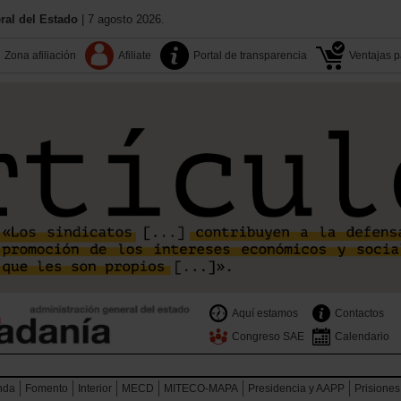
al del Estado
| 7 agosto 2026.
Zona afiliación
Afiliate
Portal de transparencia
Ventajas pa
Aquí estamos
Contactos
Congreso SAE
Calendario
nda
Fomento
Interior
MECD
MITECO-MAPA
Presidencia y AAPP
Prisiones