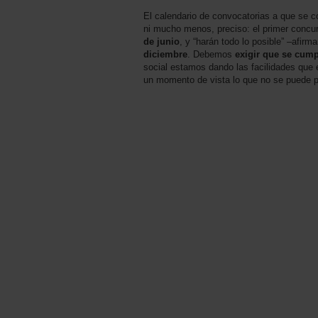
El calendario de convocatorias a que se 
ni mucho menos, preciso: el primer concurs
de junio
, y “harán todo lo posible” –afirm
diciembre
. Debemos
exigir que se cump
social estamos dando las facilidades que 
un momento de vista lo que no se puede pa