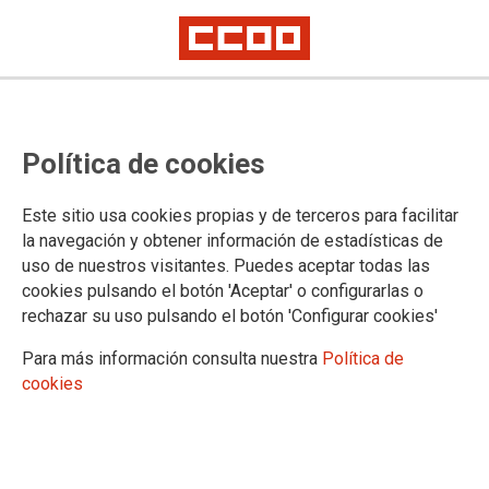
Para la afiliación de CCOO
Preparación Oferta de Empleo
Política de cookies
Público
Este sitio usa cookies propias y de terceros para facilitar
la navegación y obtener información de estadísticas de
Descuentos en material formativo y cursos para la afiliación
uso de nuestros visitantes. Puedes aceptar todas las
de CCOO: La FSC-CCOO ha suscrito varios acuerdos por el
cookies pulsando el botón 'Aceptar' o configurarlas o
que la afiliación se beneficiará de importantes descuentos en
rechazar su uso pulsando el botón 'Configurar cookies'
las acciones formativas, te damos toda la información sobre
las distintas modalidades de cursos que se ofertan.
Para más información consulta nuestra
Política de
cookies
01/01/2024.