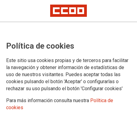
Relación de aspirantes aprobados
Política de cookies
especialidad Estadística
Este sitio usa cookies propias y de terceros para facilitar
Se publica la relación de aprobados en el proceso selectivo
la navegación y obtener información de estadísticas de
para ingreso, por el sistema de promoción interna, en el
uso de nuestros visitantes. Puedes aceptar todas las
Cuerpo General Administrativo de la Administración del
cookies pulsando el botón 'Aceptar' o configurarlas o
Estado, especialidad Estadística.
rechazar su uso pulsando el botón 'Configurar cookies'
23/08/2017.
Para más información consulta nuestra
Política de
TEMAS
cookies
INE