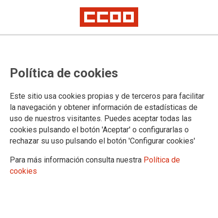
CONVENIO ÚNICO
Información Concurso de
Política de cookies
Traslados (2017)
Este sitio usa cookies propias y de terceros para facilitar
la navegación y obtener información de estadísticas de
Función Pública en relación a este Concurso nos informa
uso de nuestros visitantes. Puedes aceptar todas las
de algunas cuestiones y que, el próximo jueves, 21 de
cookies pulsando el botón 'Aceptar' o configurarlas o
septiembre, tendrá lugar una reunión de la Comisión de
rechazar su uso pulsando el botón 'Configurar cookies'
Seguimiento.
Para más información consulta nuestra
Política de
15/09/2017.
cookies
TEMAS
CONCURSO DE TRASLADOS