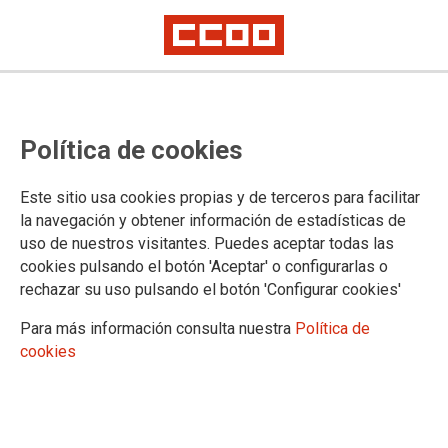
Publicada la lista de admitidos y
Política de cookies
excluidos del concurso de
personal laboral
Este sitio usa cookies propias y de terceros para facilitar
la navegación y obtener información de estadísticas de
uso de nuestros visitantes. Puedes aceptar todas las
16/10/2017.
cookies pulsando el botón 'Aceptar' o configurarlas o
rechazar su uso pulsando el botón 'Configurar cookies'
TEMAS
CONCURSO DE TRASLADOS
Para más información consulta nuestra
Política de
cookies