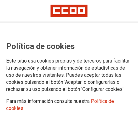
Grupo de Trabajo en AEMET
Política de cookies
09/10/2017.
Este sitio usa cookies propias y de terceros para facilitar
la navegación y obtener información de estadísticas de
TEMAS
uso de nuestros visitantes. Puedes aceptar todas las
AEMET
cookies pulsando el botón 'Aceptar' o configurarlas o
rechazar su uso pulsando el botón 'Configurar cookies'
El 5 de octubre de 2017 se celebró una reunión del Grupo de
Trabajo en AEMET de la Mesa Delegada en el MAPAMA de la
Para más información consulta nuestra
Política de
MGNAGE, en la que se trataron los puntos que a continuación
detallamos:
cookies
1) Aprobación acta reunión anterior
2) Horas extraordinarias de personal laboral segundo trimestre
2017
3) Compensación horaria año 2016 personal a turnos