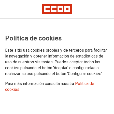
Subcomisión Delegada de la
Política de cookies
CIVEA en el Ministerio de Defensa
Este sitio usa cookies propias y de terceros para facilitar
Una vez más CCOO trae a esta subcomisión temas de salud
la navegación y obtener información de estadísticas de
laboral, el incumplimiento del artículo 38.3 de la ley de
uso de nuestros visitantes. Puedes aceptar todas las
prevención de riesgos laborales y el acuerdo de ropa de
cookies pulsando el botón 'Aceptar' o configurarlas o
trabajo.
rechazar su uso pulsando el botón 'Configurar cookies'
25/11/2017.
Para más información consulta nuestra
Política de
TEMAS
cookies
CONVENIO ÚNICO
El pasado día 22, se ha reunido la Subcomisión Delegada de la
CIVEA en el Ministerio de Defensa, en la que se debatieron, y en