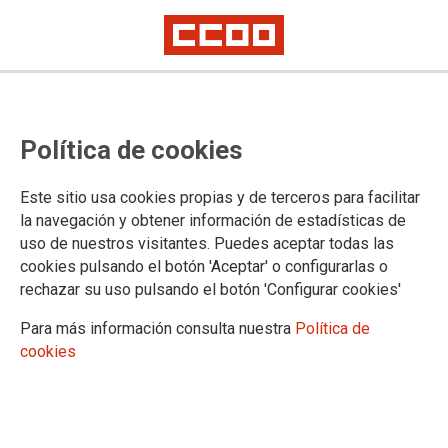
CIVEA: reunión Grupo de Trabajo
Política de cookies
personal fijo discontinuo y fijo a
tiempo parcial
Este sitio usa cookies propias y de terceros para facilitar
la navegación y obtener información de estadísticas de
uso de nuestros visitantes. Puedes aceptar todas las
15/02/2018.
cookies pulsando el botón 'Aceptar' o configurarlas o
rechazar su uso pulsando el botón 'Configurar cookies'
TEMAS
CONVENIO ÚNICO
Para más información consulta nuestra
Política de
cookies