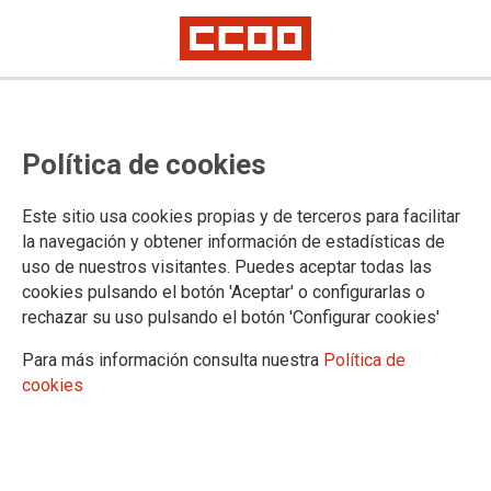
Convenio Único: Reunión Comisión
Política de cookies
Técnica Permanente CIVEA
Este sitio usa cookies propias y de terceros para facilitar
Reunión de la Comisión Técnica Permanente de la CIVEA
la navegación y obtener información de estadísticas de
celebrada el pasado viernes 16 de febrero. En esta reunión
uso de nuestros visitantes. Puedes aceptar todas las
se fijó la fecha de celebración del Pleno de CIVEA, miércoles
cookies pulsando el botón 'Aceptar' o configurarlas o
21 de febrero.
rechazar su uso pulsando el botón 'Configurar cookies'
19/02/2018.
Para más información consulta nuestra
Política de
TEMAS
cookies
CONVENIO ÚNICO