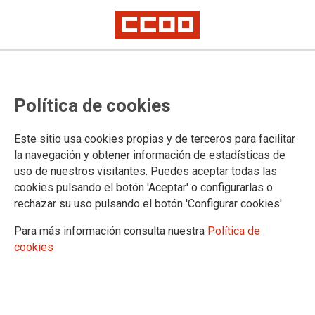
Subcomisión Delegada de la
Política de cookies
CIVEA en el Ministerio de
Fomento
Este sitio usa cookies propias y de terceros para facilitar
la navegación y obtener información de estadísticas de
uso de nuestros visitantes. Puedes aceptar todas las
23/03/2018.
cookies pulsando el botón 'Aceptar' o configurarlas o
rechazar su uso pulsando el botón 'Configurar cookies'
TEMAS
CONVENIO ÚNICO
Para más información consulta nuestra
Política de
cookies
El pasado 21 de marzo se reunió la Subcomisión Delegada de la
CIVEA en el Ministerio de Fomento, adoptándose los siguientes
acuerdos: