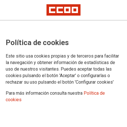
Permisos: Cese y toma de
Política de cookies
posesión
Este sitio usa cookies propias y de terceros para facilitar
Promoción interna–Personal funcionario y personal laboral.
la navegación y obtener información de estadísticas de
uso de nuestros visitantes. Puedes aceptar todas las
26/03/2018.
cookies pulsando el botón 'Aceptar' o configurarlas o
TEMAS
rechazar su uso pulsando el botón 'Configurar cookies'
EMPLEO PÚBLICO
Para más información consulta nuestra
Política de
El pasado 12 de marzo se publicaba, vía Boletín Oficial del Estado,
cookies
la Resolución de la Secretaría de Estado de Función Pública por la
que se nombran funcionarios de carrera, por el sistema de
promoción interna, para personal funcionario y personal laboral fijo
del Cuerpo General Administrativo de la Administración del Estado.