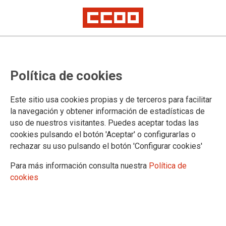
Reunión del Grupo de Trabajo del
Política de cookies
Concurso de Traslados Convenio
Único
Este sitio usa cookies propias y de terceros para facilitar
la navegación y obtener información de estadísticas de
uso de nuestros visitantes. Puedes aceptar todas las
Finalmente el concurso se publicará la semana próxima y
cookies pulsando el botón 'Aceptar' o configurarlas o
con un total de 883 plazas. Ayer, 31 de mayo, se reunió el
rechazar su uso pulsando el botón 'Configurar cookies'
Grupo de trabajo de traslados para ultimar los detalles de
la convocatoria del concurso interdepartamental de
Para más información consulta nuestra
Política de
personal laboral que, previsiblemente, se publicará la
cookies
semana próxima.
01/06/2018.
TEMAS
CONCURSO DE TRASLADOS