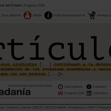
al del Estado
| 8 agosto 2026.
Zona afiliación
Afiliate
Portal de transparencia
Ventajas pa
Aquí estamos
Contactos
Congreso SAE
Calendario
nda
Fomento
Interior
MECD
MITECO-MAPA
Presidencia y AAPP
Prisiones