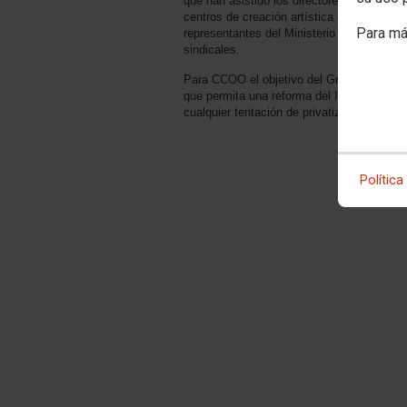
que han asistido los directores de los
centros de creación artística del INAEM,
Para má
representantes del Ministerio de Cultura y
sindicales.
Para CCOO el objetivo del Grupo de Trabaj
que permita una reforma del INAEM, que ga
cualquier tentación de privatización de cu
Política