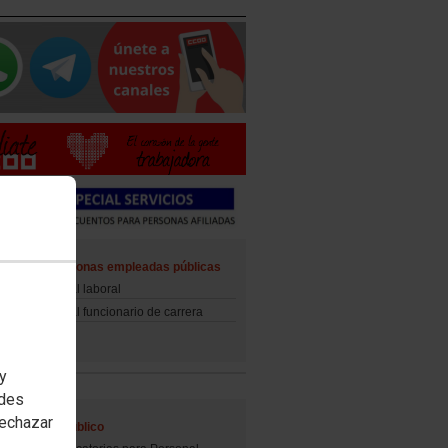
ad de las personas empleadas públicas
d del personal laboral
d del personal funcionario de carrera
 y
edes
rechazar
al Empleo Público