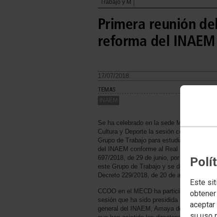
Trabajo y M
Primera reunión de
reforma del INAEM
17/07/2018.
TEMAS
INAEM
Se ha celebrado en la sede Ministerio de
Cultura y Deporte la sesión constitutiva de
Grupo de Trabajo para estudiar la reforma
del INAEM conforme al Real Decreto
697/2018, de 29 de junio, por el que se cr
Polí
este Grupo de Trabajo y se deroga el Real
Decreto 229/2018, de 20 de abril.
Este sit
CCOO en el MECD ha participado en esta
obtener
sesión que ha sido presidida por la directo
aceptar 
general del INAEM, Amaya de Miguel y a 
su uso 