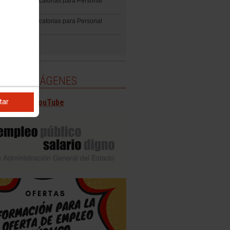
ción de Convocatorias para Personal
ario
ción de Convocatorias para Personal
ÍA DE IMÁGENES
tar
 canal en YouTube