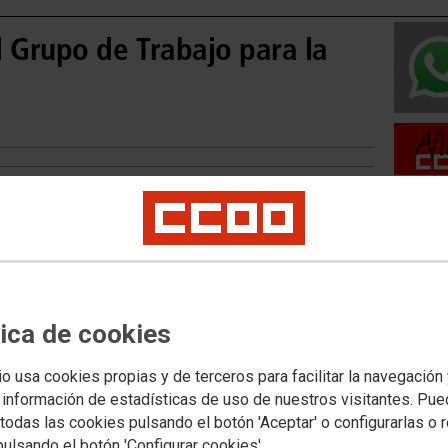
l Grupo de Trabajo para la
Movilid
l
Movilida
Movilida
ea
tica de cookies
io usa cookies propias y de terceros para facilitar la navegación
 información de estadísticas de uso de nuestros visitantes. Pu
ra
todas las cookies pulsando el botón 'Aceptar' o configurarlas o 
Acceso 
la
centros del Inaem
pulsando el botón 'Configurar cookies'