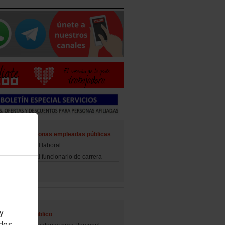
ad de las personas empleadas públicas
d del personal laboral
d del personal funcionario de carrera
 y
al Empleo Público
edes