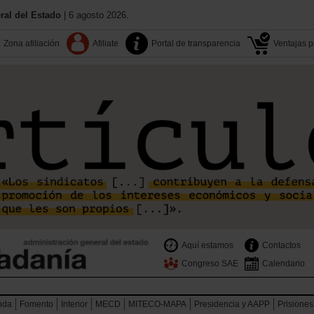
al del Estado
| 6 agosto 2026.
Zona afiliación
Afiliate
Portal de transparencia
Ventajas pa
Aquí estamos
Contactos
Congreso SAE
Calendario
nda
Fomento
Interior
MECD
MITECO-MAPA
Presidencia y AAPP
Prisiones