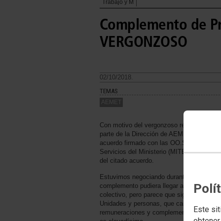
Trabajo y M
Complemento de Pr
VERGONZOSO
02/10/2018.
TEMAS
AEMET
Con motivo del vergonzoso reparto del co
parte de la Dirección de AEMET, supuestam
acuerdo firmado con las OO.SS., hemos e
Servicios del Ministerio (MITECO), un esc
del citado acuerdo.
Estuvimos negociando durante meses, año
Polí
complemento pudiera llegar a todo el pers
colectivo, pero parece que sigue habiend
Unidades y personas, que casualmente so
Este sit
remuneraciones y complementos. Si antes 
obtener