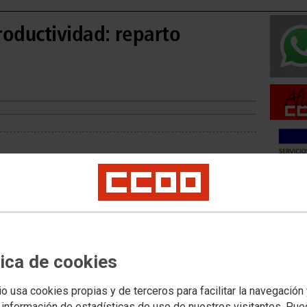
oductividad: reparto
mplemento de productividad por
Movilid
ente aplicando los criterios del
Movilida
nviado a la Inspección General de
rito denunciando el incumplimiento
Movilida
s, un acuerdo para que este
tica de cookies
onal de Aemet y no excluir a ningún
o sesgos en favor de determinadas
n las que perciben mayores
io usa cookies propias y de terceros para facilitar la navegación
Acceso 
la desigualdad era elevada, ahora
 información de estadísticas de uso de nuestros visitantes. Pu